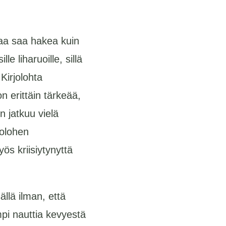
paa saa hakea kuin
e liharuoille, sillä
Kirjolohta
 erittäin tärkeää,
n jatkuu vielä
rjolohen
ös kriisiytynyttä
llä ilman, että
pi nauttia kevyestä