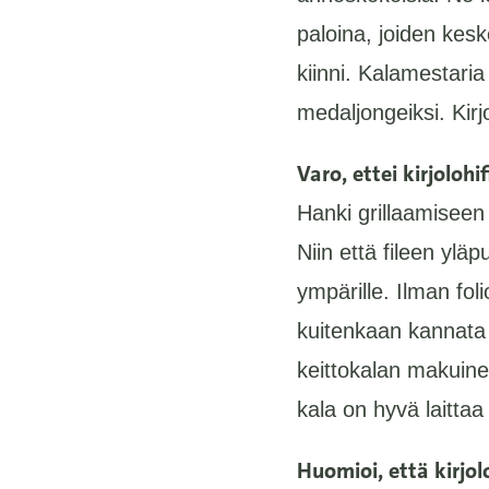
paloina, joiden kesk
kiinni. Kalamestaria
medaljongeiksi. Kirjo
Varo, ettei kirjolohif
Hanki grillaamiseen 
Niin että fileen yläp
ympärille. Ilman folio
kuitenkaan kannata 
keittokalan makuinen
kala on hyvä laittaa 
Huomioi, että kirjol