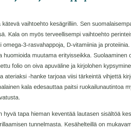
 kätevä vaihtoehto kesägrilliin. Sen suomalaisem
ä. Kala on myös terveellisempi vaihtoehto perinteisill
i omega-3-rasvahappoja, D-vitamiinia ja proteiinia. 
aa huomioida muutama erityisseikka. Suolaaminen on
tettu folio on oiva apuväline ja kirjolohen kypsymine
lta ateriaksi -hanke tarjoaa viisi tärkeintä vihjettä ki
alainen kala edesauttaa paitsi ruokailunautintoa my
vatusta.
on hyvä tapa hieman keventää lautasen sisältöä kesä
illaamisen tunnelmasta. Kesähelteillä on mukavam