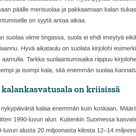
aan päälle merisuolaa ja pakkaamaan kalan tiukas
tumiselle on syytä antaa aikaa.
n suolaa viime tingassa, suola ei ehdi imeytyä eikä
aannu. Hyvä aikataulu on suolata kirjolohi esimerkik
i aamulla. Tarkka suolaantumisaika riippuu kirjoloh
sempi ja isompi kala, sitä enemmän suolaa kannatta
kalankasvatusala on kriisissä
t nykypäivänä kalaa enemmän kuin koskaan. Määr
sitten 1990-luvun alun. Kuitenkin Suomessa kasva
-luvun alusta 20 miljoonasta kilosta 12–14 miljoona