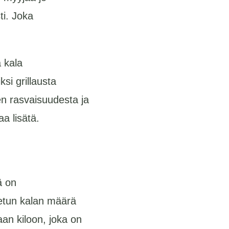
ti. Joka
 kala
si grillausta
en rasvaisuudesta ja
a lisätä.
ä on
tetun kalan määrä
an kiloon, joka on