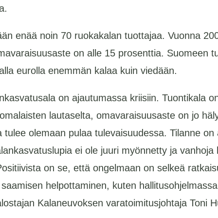
a.
 enää noin 70 ruokakalan tuottajaa. Vuonna 2006 n
mavaraisuusaste on alle 15 prosenttia. Suomeen t
alla eurolla enemmän kalaa kuin viedään.
kasvatusala on ajautumassa kriisiin. Tuontikala on
omalaisten lautaselta, omavaraisuusaste on jo häly
a tulee olemaan pulaa tulevaisuudessa. Tilanne on 
alankasvatuslupia ei ole juuri myönnetty ja vanhoja
Positiivista on se, että ongelmaan on selkeä ratkais
saamisen helpottaminen, kuten hallitusohjelmassa
alostajan Kalaneuvoksen varatoimitusjohtaja Toni 