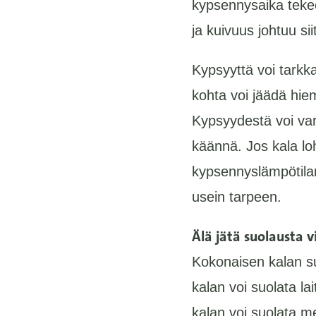
kypsennysaika teke
ja kuivuus johtuu si
Kypsyyttä voi tarkk
kohta voi jäädä hie
Kypsyydestä voi var
käännä. Jos kala lo
kypsennyslämpötilan
usein tarpeen.
Älä jätä suolausta 
Kokonaisen kalan su
kalan voi suolata l
kalan voi suolata me