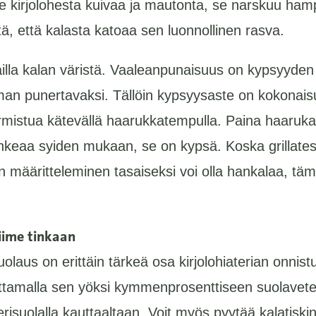
e kirjolohesta kuivaa ja mautonta, se narskuu ha
itä, että kalasta katoaa sen luonnollinen rasva.
ailla kalan väristä. Vaaleanpunaisuus on kypsyyden
man punertavaksi. Tällöin kypsyysaste on kokonaisu
mistua kätevällä haarukkatempulla. Paina haarukan 
hkeaa syiden mukaan, se on kypsä. Koska grillate
 määritteleminen tasaiseksi voi olla hankalaa, tä
viime tinkaan
olaus on erittäin tärkeä osa kirjolohiaterian onnis
aittamalla sen yöksi kymmenprosenttiseen suolavete
risuolalla kauttaaltaan. Voit myös pyytää kalatiski