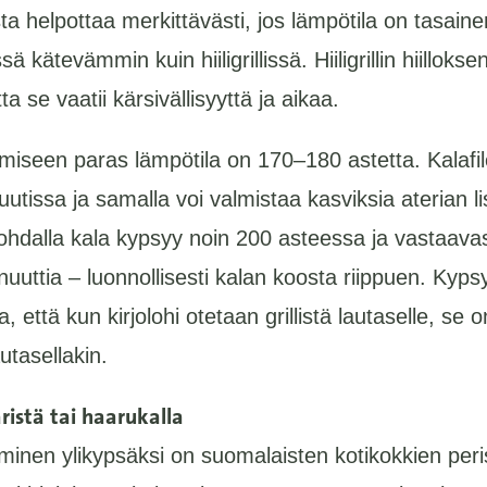
ta helpottaa merkittävästi, jos lämpötila on tasain
sä kätevämmin kuin hiiligrillissä. Hiiligrillin hiilloks
ta se vaatii kärsivällisyyttä ja aikaa.
laamiseen paras lämpötila on 170–180 astetta. Kalafi
nuutissa ja samalla voi valmistaa kasviksia aterian l
hdalla kala kypsyy noin 200 asteessa ja vastaavast
uuttia – luonnollisesti kalan koosta riippuen. Kyps
 että kun kirjolohi otetaan grillistä lautaselle, se 
utasellakin.
ristä tai haarukalla
inen ylikypsäksi on suomalaisten kotikokkien perisy