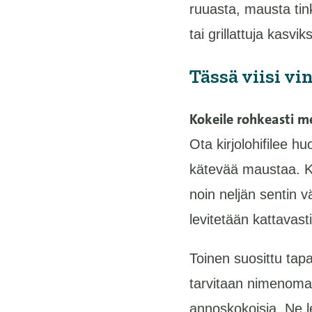
ruuasta, mausta tink
tai grillattuja kasviks
Tässä viisi vi
Kokeile rohkeasti m
Ota kirjolohifilee 
kätevää maustaa. Kirj
noin neljän sentin 
levitetään kattavasti
Toinen suosittu tap
tarvitaan nimenomaa
annoskokoisia. Ne le