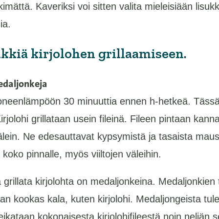
imättä. Kaveriksi voi sitten valita mieleisiään lisukk
ia.
nkkiä kirjolohen grillaamiseen.
edaljonkeja
huoneenlämpöön 30 minuuttia ennen h-hetkeä. Täss
olohi grillataan usein fileinä. Fileen pintaan kannatt
välein. Ne edesauttavat kypsymistä ja tasaista mau
 koko pinnalle, myös viiltojen väleihin.
a grillata kirjolohta on medaljonkeina. Medaljonkie
n kookas kala, kuten kirjolohi. Medaljongeista tule
ikataan kokonaisesta kirjolohifileestä noin neljän s