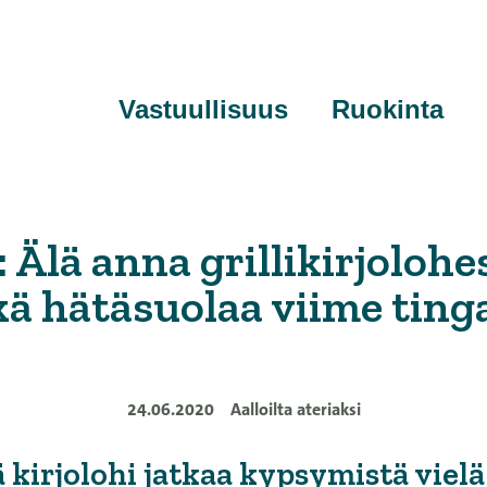
Vastuullisuus
Ruokinta
: Älä anna grillikirjolohes
kä hätäsuolaa viime ting
24.06.2020
Aalloilta ateriaksi
 kirjolohi jatkaa kypsymistä vielä