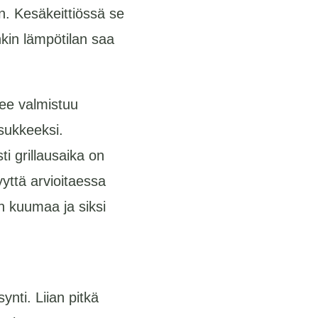
en. Kesäkeittiössä se
enkin lämpötilan saa
lee valmistuu
isukkeeksi.
i grillausaika on
yyttä arvioitaessa
on kuumaa ja siksi
nti. Liian pitkä