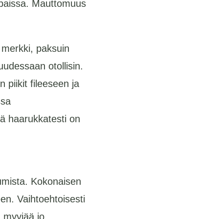
mpaissa. Mauttomuus
 merkki, paksuin
udessaan otollisin.
piikit fileeseen ja
ssa
mä haarukkatesti on
tumista. Kokonaisen
en. Vaihtoehtoisesti
n myyjää jo