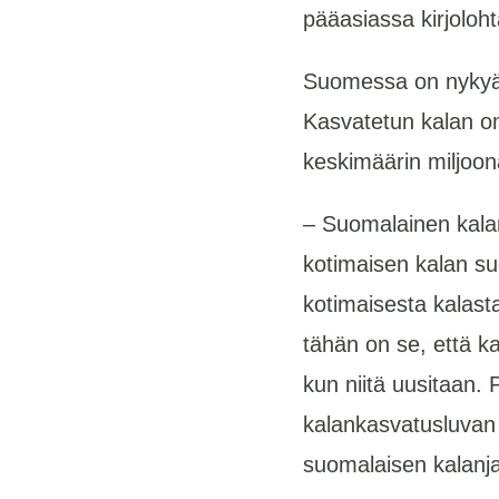
pääasiassa kirjoloht
Suomessa on nykyään
Kasvatetun kalan o
keskimäärin miljoon
– Suomalainen kalan
kotimaisen kalan su
kotimaisesta kalast
tähän on se, että k
kun niitä uusitaan. 
kalankasvatusluvan 
suomalaisen kalanj