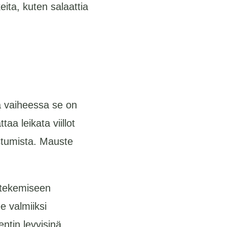
eita, kuten salaattia
ä vaiheessa se on
aa leikata viillot
stumista. Mauste
n tekemiseen
e valmiiksi
entin levyisinä