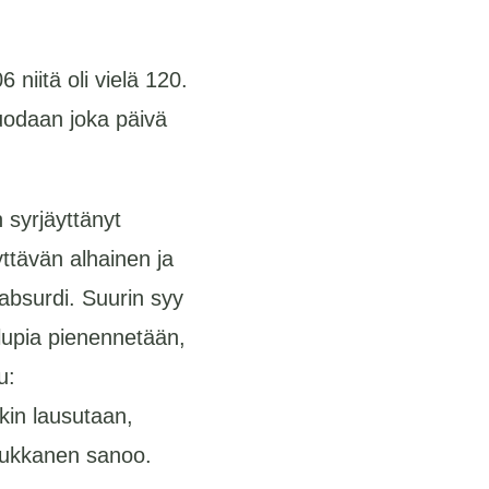
iitä oli vielä 120.
uodaan joka päivä
 syrjäyttänyt
ttävän alhainen ja
absurdi. Suurin syy
 lupia pienennetään,
u:
kin lausutaan,
Hukkanen sanoo.