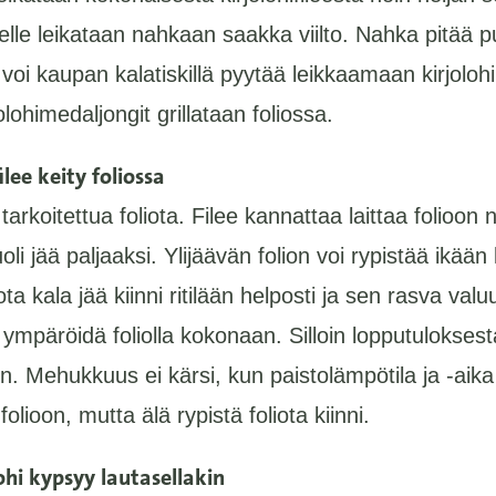
elle leikataan nahkaan saakka viilto. Nahka pitää p
 voi kaupan kalatiskillä pyytää leikkaamaan kirjoloh
lohimedaljongit grillataan foliossa.
ilee keity foliossa
tarkoitettua foliota. Filee kannattaa laittaa folioon
uoli jää paljaaksi. Ylijäävän folion voi rypistää ikää
ta kala jää kiinni ritilään helposti ja sen rasva valuu 
ympäröidä foliolla kokonaan. Silloin lopputuloksest
. Mehukkuus ei kärsi, kun paistolämpötila ja -aika 
folioon, mutta älä rypistä foliota kiinni.
ohi kypsyy lautasellakin