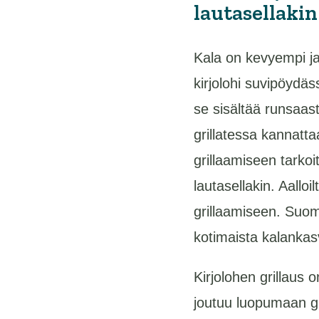
lautasellakin
Kala on kevyempi ja
kirjolohi suvipöydäss
se sisältää runsaast
grillatessa kannatt
grillaamiseen tarkoi
lautasellakin. Aalloi
grillaamiseen. Suom
kotimaista kalankas
Kirjolohen grillaus 
joutuu luopumaan gr