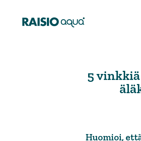
5 vinkkiä
älä
Huomioi, että