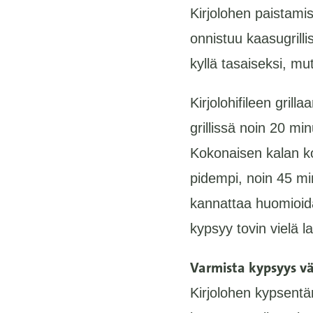
Kirjolohen paistamis
onnistuu kaasugrillis
kyllä tasaiseksi, mut
Kirjolohifileen gril
grillissä noin 20 mi
Kokonaisen kalan ko
pidempi, noin 45 min
kannattaa huomioida,
kypsyy tovin vielä la
Varmista kypsyys vä
Kirjolohen kypsentäm