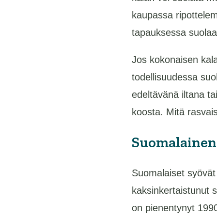
kaupassa ripottelem
tapauksessa suolaan
Jos kokonaisen kala
todellisuudessa suol
edeltävänä iltana ta
koosta. Mitä rasvai
Suomalainen 
Suomalaiset syövä
kaksinkertaistunut 
on pienentynyt 1990